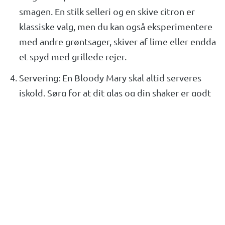
smagen. En stilk selleri og en skive citron er
klassiske valg, men du kan også eksperimentere
med andre grøntsager, skiver af lime eller endda
et spyd med grillede rejer.
Servering: En Bloody Mary skal altid serveres
iskold. Sørg for at dit glas og din shaker er godt
kølet før du begynder at lave din cocktail.
Denne opskrift er udgivet
af