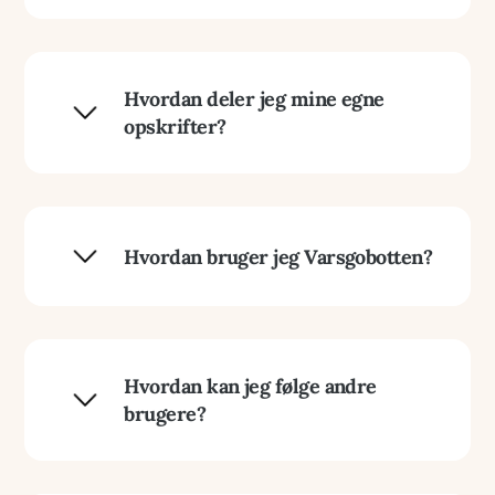
For at oprette en profil på Varsgo, klik på
"
Opret profil
" der fremgår i menuen. Følg
vejledningen ved at indtaste dine oplysninger
Hvordan deler jeg mine egne
og bekræft din e-mailadresse.
opskrifter?
Når du er logget ind på din profil, klik på "
opret
opskrift
" knappen på dit dashboard. Udfyld
felterne med din opskrift, tilføj billeder, og vælg
Hvordan bruger jeg Varsgobotten?
den kategori, opskriften hører til. Klik på
"Udgiv" for at dele din opskrift med andre
brugere.
Varsgobotten
er tilgængelig via ikonet i
menuen når du er logget ind. Du kan stille
spørgsmål om mad og drikke, få forslag til
Hvordan kan jeg følge andre
opskrifter eller søge hjælp til specifikke
brugere?
spørgsmål omkring platformen.
Når du ser en opskrift fra en bruger, du kan lide,