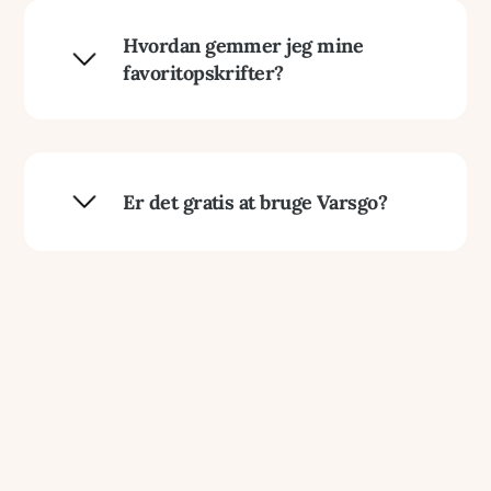
så klik på deres profilbillede eller navn. På deres
profilside klikker du på "følg" knappen for at
Hvordan gemmer jeg mine
følge dem og få opdateringer om deres nye
favoritopskrifter?
opskrifter.
For at gemme en opskrift som favorit, klik på
hjerte-ikonet ved siden af opskriften. Dine
favoritter vil blive gemt i din profil under
Er det gratis at bruge Varsgo?
"
Gemte opskrifter
".
Ja, det er gratis at oprette en profil og bruge de
fleste funktioner på Varsgo. Nogle premium-
funktioner kan dog kræve en opgradering af dit
medlemskab, hvilket vil blive tydeligt markeret
på siden.