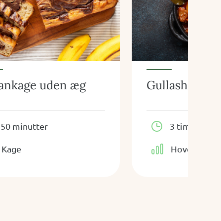
ankage uden æg
Gullash
50 minutter
3 timer, 20 
Kage
Hovedret