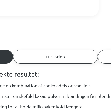
Historien
fekte resultat:
uge en kombination af chokoladeis og vaniljeis.
ilsæt en skefuld kakao pulver til blandingen før blendi
ering for at holde milkshaken kold længere.