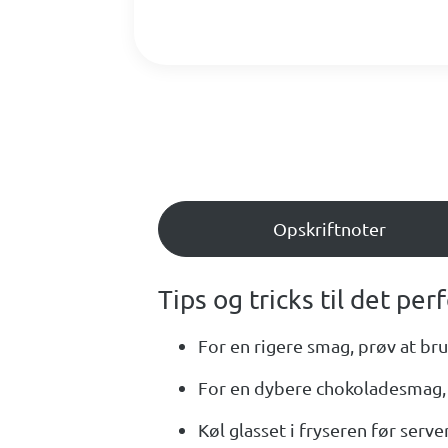
Opskriftnoter
Tips og tricks til det per
For en rigere smag, prøv at br
For en dybere chokoladesmag, t
Køl glasset i fryseren før serv