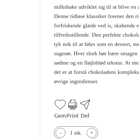
milkshake udviklet sig til at blive en
Denne tidløse klassiker forener den 
forfriskende glæde ved is, skabende e
tilfredsstillende. Den perfekte choko
tyk nok til at føles som en dessert, 
sugerør. Hver slurk bør bære smagen 
sødme og en fløjlsblød tekstur. At mes
det er at forstå chokoladens komplek
øvrige ingredienser.
Gem
Print
Del
1 stk.
-
+