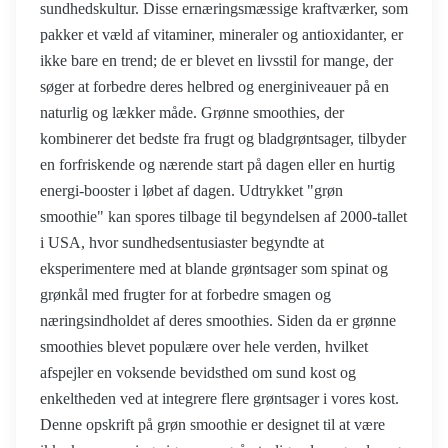
sundhedskultur. Disse ernæringsmæssige kraftværker, som
pakker et væld af vitaminer, mineraler og antioxidanter, er
ikke bare en trend; de er blevet en livsstil for mange, der
søger at forbedre deres helbred og energiniveauer på en
naturlig og lækker måde. Grønne smoothies, der
kombinerer det bedste fra frugt og bladgrøntsager, tilbyder
en forfriskende og nærende start på dagen eller en hurtig
energi-booster i løbet af dagen. Udtrykket "grøn
smoothie" kan spores tilbage til begyndelsen af 2000-tallet
i USA, hvor sundhedsentusiaster begyndte at
eksperimentere med at blande grøntsager som spinat og
grønkål med frugter for at forbedre smagen og
næringsindholdet af deres smoothies. Siden da er grønne
smoothies blevet populære over hele verden, hvilket
afspejler en voksende bevidsthed om sund kost og
enkeltheden ved at integrere flere grøntsager i vores kost.
Denne opskrift på grøn smoothie er designet til at være