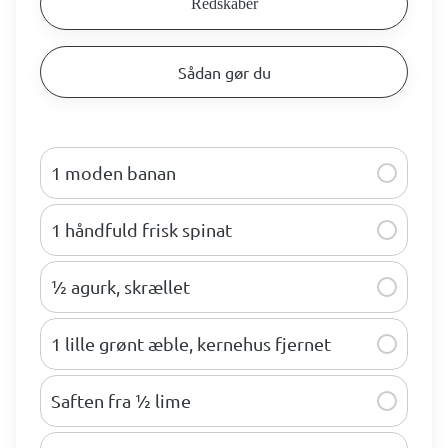
Redskaber
Sådan gør du
1 moden banan
1 håndfuld frisk spinat
½ agurk, skrællet
1 lille grønt æble, kernehus fjernet
Saften fra ½ lime