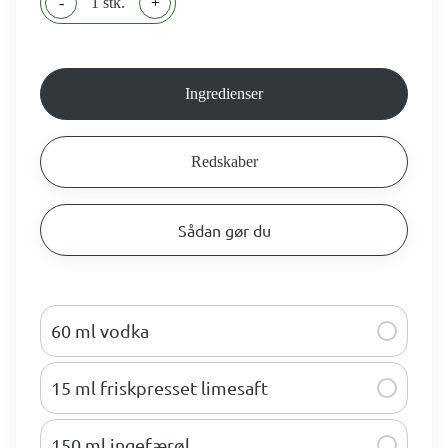
-
1 stk.
+
Ingredienser
Redskaber
Sådan gør du
60 ml vodka
15 ml friskpresset limesaft
150 ml ingefærøl