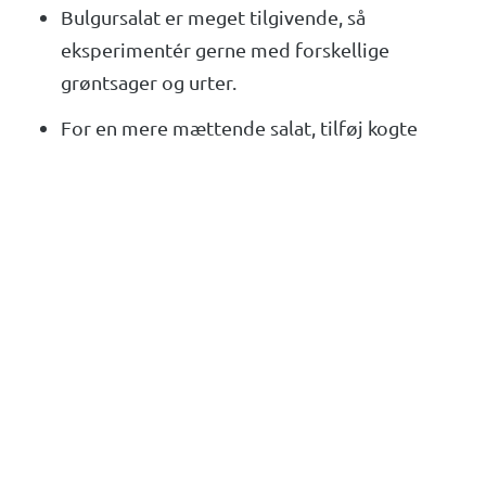
Bulgursalat er meget tilgivende, så
eksperimentér gerne med forskellige
grøntsager og urter.
For en mere mættende salat, tilføj kogte
kikærter eller tern af grillet kylling.
Servering af bulgursalat kølet fremhæver
smagen og gør den ekstra forfriskende, især i
sommermånederne.
Denne opskrift er udgivet