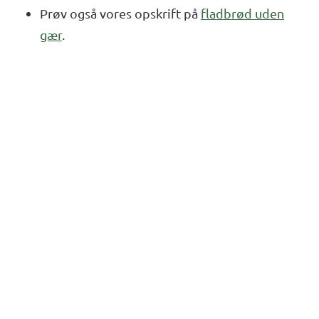
Prøv også vores opskrift på
fladbrød uden
gær
.
Denne opskrift er udgivet
af