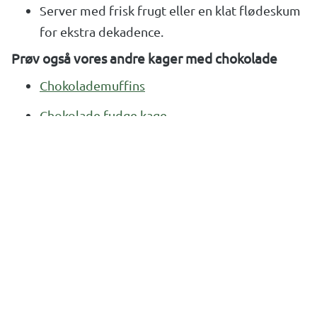
Server med frisk frugt eller en klat flødeskum
for ekstra dekadence.
Prøv også vores andre kager med chokolade
Chokolademuffins
Chokolade fudge kage
Gateau Marcel
Luksus chokoladekage
Chokolade brownie