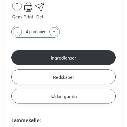
Gem
Print
Del
-
4 portioner
+
Ingredienser
Redskaber
Sådan gør du
Lammekølle: