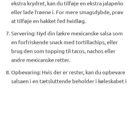
ekstra krydret, kan du tilføje en ekstra jalapeño
eller lade frøene i. For mere smagsdybde, prøv
at tilføje en hakket fed hvidløg.
Servering: Nyd din lækre mexicanske salsa som
en forfriskende snack med tortillachips, eller
brug den som topping til tacos, nachos eller
andre mexicanske retter.
Opbevaring: Hvis der er rester, kan du opbevare
salsaen i en tætsluttende beholder i køleskabet i
op til 3-4 dage.
Med disse tips kan du lave den perfekte
mexicanske salsa, der vil imponere dine gæster og
tilføje en smagfuld dimension til dine