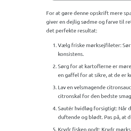
For at gøre denne opskrift mere spæ
giver en dejlig sødme og farve til re
det perfekte resultat:
Vælg friske mørksejfileter: Sørg
konsistens.
Sørg for at kartoflerne er møre
en gaffel for at sikre, at de er 
Lav en velsmagende citronsauce:
citronskal for den bedste smag.
Sautér hvidløg forsigtigt: Når 
duftende og blødt. Pas på, at d
Krydr fisken godt: Krydr mørks