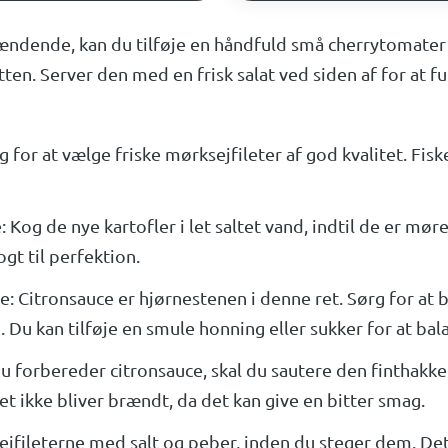
ndende, kan du tilføje en håndfuld små cherrytomater t
tten. Server den med en frisk salat ved siden af for at fu
 for at vælge friske mørksejfileter af god kvalitet. Fiske
: Kog de nye kartofler i let saltet vand, indtil de er mø
kogt til perfektion.
 Citronsauce er hjørnestenen i denne ret. Sørg for at b
 Du kan tilføje en smule honning eller sukker for at bal
du forbereder citronsauce, skal du sautere den finthakked
et ikke bliver brændt, da det kan give en bitter smag.
ejfileterne med salt og peber, inden du steger dem. Det