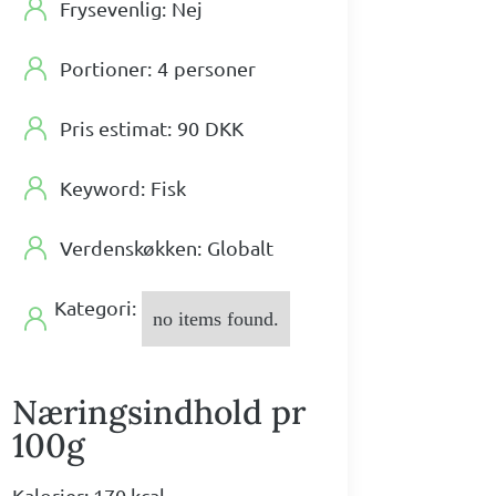
Frysevenlig:
Nej
Portioner:
4
personer
Pris estimat:
90
DKK
Keyword:
Fisk
Verdenskøkken:
Globalt
Kategori:
no items found.
Næringsindhold pr
100g
Kalorier: 170 kcal