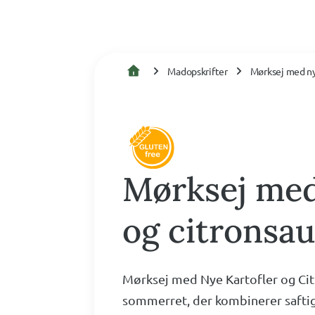
Madopskrifter
Mørksej med ny
Mørksej med
og citronsa
Mørksej med Nye Kartofler og Cit
sommerret, der kombinerer saftig