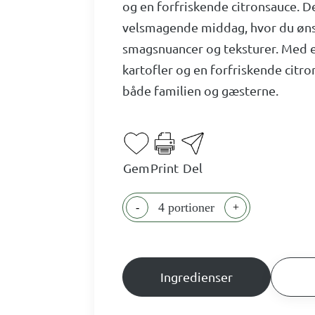
og en forfriskende citronsauce. De
velsmagende middag, hvor du øns
smagsnuancer og teksturer. Med e
kartofler og en forfriskende citro
både familien og gæsterne.
Gem
Print
Del
4 portioner
-
+
Ingredienser