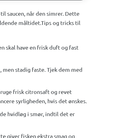
il saucen, når den simrer. Dette
ldende måltidet.Tips og tricks til
n skal have en frisk duft og fast
re, men stadig faste. Tjek dem med
ruge frisk citronsaft og revet
ancere syrligheden, hvis det ønskes.
e hvidløg i smør, indtil det er
te giver fisken ekstra smag og