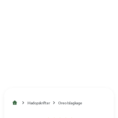
Madopskrifter
Oreo Islagkage