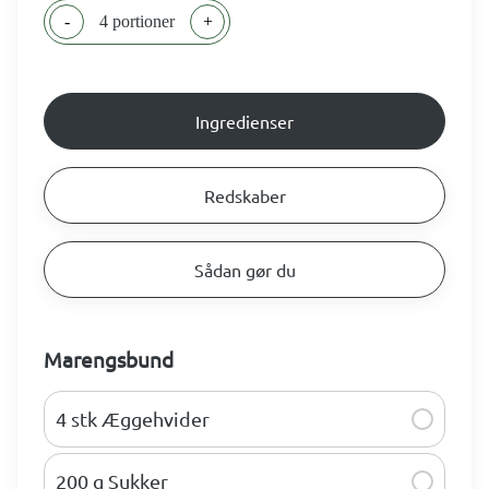
-
4 portioner
+
Ingredienser
Redskaber
Sådan gør du
Marengsbund
4 stk Æggehvider
200 g Sukker