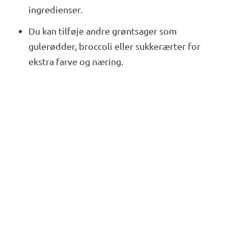
ingredienser.
Du kan tilføje andre grøntsager som
gulerødder, broccoli eller sukkerærter for
ekstra farve og næring.
For en lidt sødere smag, tilføj en teskefuld
honning eller brun sukker til saucen.
Serveres bedst med dampet ris eller nudler
for et komplet måltid.
Denne opskrift er udgivet