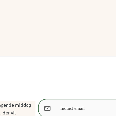
4 Servings
magende middag
, der vil